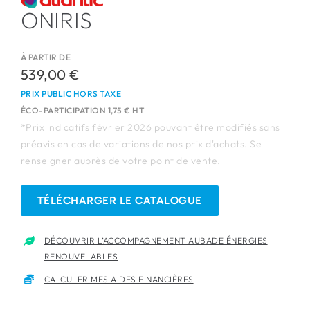
ONIRIS
Les salles d’exposition
À PARTIR DE
539,00
€
RDV en salle d’exposition
PRIX PUBLIC HORS TAXE
ÉCO-PARTICIPATION 1,75 € HT
Blog
*Prix indicatifs février 2026 pouvant être modifiés sans
préavis en cas de variations de nos prix d'achats. Se
renseigner auprès de votre point de vente.
TÉLÉCHARGER LE CATALOGUE
DÉCOUVRIR L’ACCOMPAGNEMENT AUBADE ÉNERGIES
RENOUVELABLES
CALCULER MES AIDES FINANCIÈRES